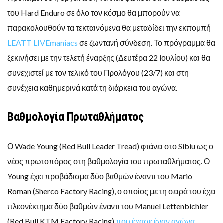
του Hard Enduro σε όλο τον κόσμο θα μπορούν να
παρακολουθούν τα τεκταινόμενα θα μεταδίδει την εκπομπή
LEATT LIVEmaniacs
σε ζωντανή σύνδεση. Το πρόγραμμα θα
ξεκινήσει με την τελετή έναρξης (Δευτέρα 22 Ιουλίου) και θα
συνεχιστεί με τον τελικό του Προλόγου (23/7) και στη
συνέχεια καθημερινά κατά τη διάρκεια του αγώνα.
Βαθμολογία Πρωταθλήματος
Ο Wade Young (Red Bull Leader Tread) φτάνει στο Sibiu ως ο
νέος πρωτοπόρος στη βαθμολογία του πρωταθλήματος. Ο
Young έχει προβάδισμα δύο βαθμών έναντι του Mario
Roman (Sherco Factory Racing), ο οποίος με τη σειρά του έχει
πλεονέκτημα δύο βαθμών έναντι του Manuel Lettenbichler
(Red Bull KTM Factory Racing)
που έχασε έναν αγώνα