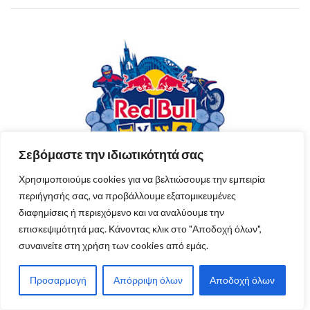
Σεβόμαστε την ιδιωτικότητά σας
Χρησιμοποιούμε cookies για να βελτιώσουμε την εμπειρία
περιήγησής σας, να προβάλλουμε εξατομικευμένες
Red Bull Tyne Ride: ο αγώνας του Billy Bolt (3
διαφημίσεις ή περιεχόμενο και να αναλύουμε την
Αυγούστου)
επισκεψιμότητά μας. Κάνοντας κλικ στο "Αποδοχή όλων",
συναινείτε στη χρήση των cookies από εμάς.
Προσαρμογή
Απόρριψη όλων
Αποδοχή όλων