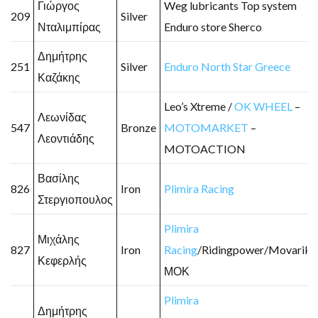
Γιώργος
Weg lubricants Top system
209
Silver
Νταλιμπίρας
Enduro store Sherco
Δημήτρης
251
Silver
Enduro North Star Greece
Καζάκης
Leo’s Xtreme /
OK WHEEL
–
Λεωνίδας
547
Bronze
MOTOMARKET
–
Λεοντιάδης
MOTOACTION
Βασίλης
826
Iron
Plimira Racing
Στεργιοπουλος
Plimira
Μιχάλης
827
Iron
Racing
/Ridingpower/Movariko
Κεφερλής
ΜΟΚ
Plimira
Δημήτρης