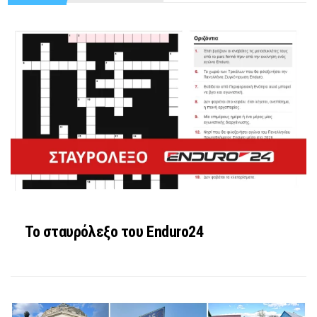
Το σταυρόλεξο του Enduro24