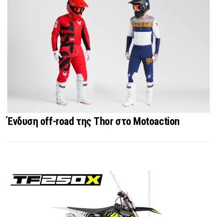
Ένδυση off-road της Thor στο Motoaction