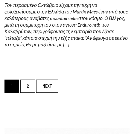
Τον περασμένο Οκτώβριο είχαμε την τύχη να
φιλοξενήσουμε στην Ελλάδα τον Martin Maes έναν από τους
καλύτερους αναβάτες mountain bike στον κόσμο. Ο Βέλγος,
μετά τη συμμετοχή του στον αγώνα Enduro mtb των
Καλαβρύτων, περιγράφοντας την εμπειρία που έζησε
“πέταξε” κάποια στιγμή την εξής ατάκα: “Αν έφευγα σε εκείνο
το σημείο, θα με μαζεύατε με […]
Posts
1
2
NEXT
navigation