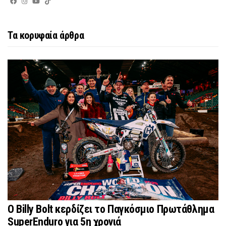
Τα κορυφαία άρθρα
Ο Billy Bolt κερδίζει το Παγκόσμιο Πρωτάθλημα
SuperEnduro για 5η χρονιά