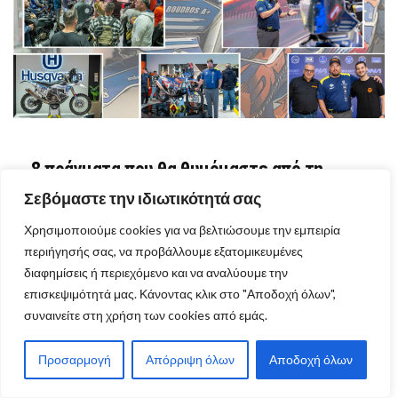
8 πράγματα που θα θυμόμαστε από τη
“Dakar βραδιά” με τον Βασίλη Μπούδρο
Σεβόμαστε την ιδιωτικότητά σας
Χρησιμοποιούμε cookies για να βελτιώσουμε την εμπειρία
περιήγησής σας, να προβάλλουμε εξατομικευμένες
διαφημίσεις ή περιεχόμενο και να αναλύουμε την
επισκεψιμότητά μας. Κάνοντας κλικ στο "Αποδοχή όλων",
VIEW MORE ARTICLES
ΕΚΔΗΛΩΣΕΙΣ
συναινείτε στη χρήση των cookies από εμάς.
Προσαρμογή
Απόρριψη όλων
Αποδοχή όλων