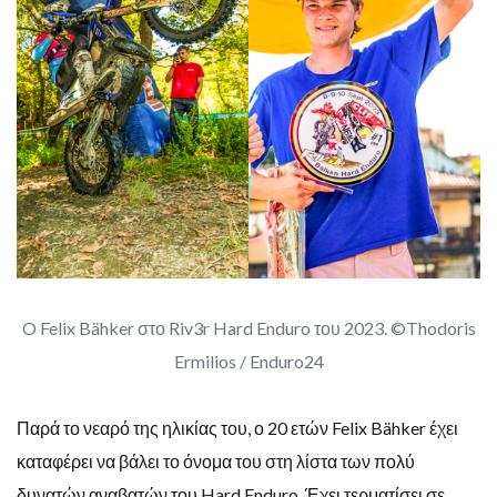
O Felix Bähker στο Riv3r Hard Enduro του 2023. ©Thodoris
Ermilios / Enduro24
Παρά το νεαρό της ηλικίας του, ο 20 ετών Felix Bähker έχει
καταφέρει να βάλει το όνομα του στη λίστα των πολύ
δυνατών αναβατών του Hard Enduro. Έχει τερματίσει σε