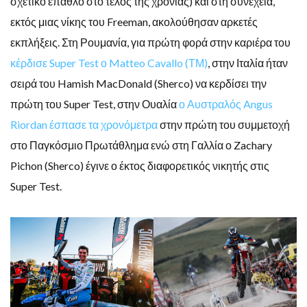
σχετικό έπαθλο στο τέλος της χρονιάς) και στη συνέχεια,
εκτός μιας νίκης του Freeman, ακολούθησαν αρκετές
εκπλήξεις. Στη Ρουμανία, για πρώτη φορά στην καριέρα του
κέρδισε Super Test ο Matteo Cavallo (ΤΜ)
, στην Ιταλία ήταν
σειρά του Hamish MacDonald (Sherco) να κερδίσει την
πρώτη του Super Test, στην Ουαλία
ο Αυστραλός Angus
Riordan έσπασε τα χρονόμετρα
στην πρώτη του συμμετοχή
στο Παγκόσμιο Πρωτάθλημα ενώ στη Γαλλία ο Zachary
Pichon (Sherco) έγινε ο έκτος διαφορετικός νικητής στις
Super Test.