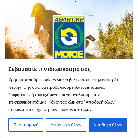
Σεβόμαστε την ιδιωτικότητά σας
Χρησιμοποιούμε cookies για να βελτιώσουμε την εμπειρία
Οι αλλαγές στην προκήρυξη του Πανελληνίου
περιήγησής σας, να προβάλλουμε εξατομικευμένες
Πρωταθλήματος και Κυπέλλου Enduro για το
διαφημίσεις ή περιεχόμενο και να αναλύουμε την
2025
επισκεψιμότητά μας. Κάνοντας κλικ στο "Αποδοχή όλων",
συναινείτε στη χρήση των cookies από εμάς.
Προσαρμογή
Απόρριψη όλων
Αποδοχή όλων
VIEW MORE ARTICLES
ΔΙΑΦΟΡΑ