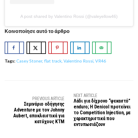
A post shared by Valentino Rossi (@valeyellow46)
Κοινοποίησε αυτό το άρθρο
Tags:
Casey Stoner
,
flat track
,
Valentino Rossi
,
VR46
NEXT ARTICLE
PREVIOUS ARTICLE
Λάδι για δίχρονο “ψεκαστό”
Σεμινάριο οδήγησης
enduro; H Denicol προτείνει
Adventure με τον Johnny
το Competition Injection, με
Aubert, αποκλειστικά για
χαρακτηριστικά που
κατόχους KTM
εντυπωσιάζουν