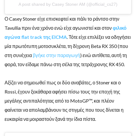
A post shared by Casey Stoner AM (@official_cs27)
Ο Casey Stoner είχε επισκεφτεί και πάλι το ράντσο στην
Tavullia πριν ένα χρόνο ενώ είχε αγωνιστεί και στον
φιλικό
αγώνα flat track της EICMA
. Τότε είχε επιλέξει να οδηγήσει
μία πρωτότυπη μοτοσυκλέτα, τη δίχρονη Beta RX 350 (που
στη συνέχεια
βγήκε στην παραγωγή
) ενώ αντίθετα, αυτή τη
φορά, τον είδαμε πάνω στη σέλα της τετράχρονης RX 450.
Αξίζει να σημειωθεί πως οι δύο αναβάτες, ο Stoner και ο
Rossi, έχουν ξεκάθαρα αφήσει πίσω τους την εποχή της
μεγάλης αντιπαλότητας από το MotoGP™, και πλέον
φαίνεται να απολαμβάνουν τις στιγμές που τους δίνεται η
ευκαιρία να μοιραστούν ξανά την ίδια πίστα.