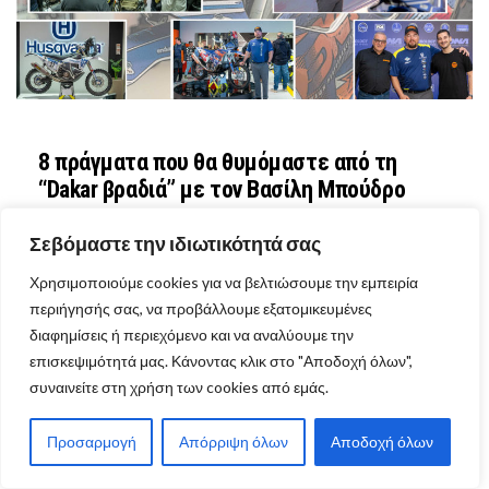
8 πράγματα που θα θυμόμαστε από τη
“Dakar βραδιά” με τον Βασίλη Μπούδρο
Σεβόμαστε την ιδιωτικότητά σας
Χρησιμοποιούμε cookies για να βελτιώσουμε την εμπειρία
περιήγησής σας, να προβάλλουμε εξατομικευμένες
VIEW MORE ARTICLES
ΕΚΔΗΛΩΣΕΙΣ
διαφημίσεις ή περιεχόμενο και να αναλύουμε την
επισκεψιμότητά μας. Κάνοντας κλικ στο "Αποδοχή όλων",
συναινείτε στη χρήση των cookies από εμάς.
Προσαρμογή
Απόρριψη όλων
Αποδοχή όλων