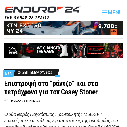
MENU
THE WORLD OF TRAILS
24 ΣΕΠΤΕΜΒΡΙΟΥ, 2025
ΝΕΑ
Επιστροφή στο “ράντζο” και στα
τετράχρονα για τον Casey Stoner
by
THODORIS ERMILIOS
Ο δύο φορές Παγκόσμιος Πρωταθλητής MotoGP™
επισκέφτηκε και πάλι τις εγκαταστάσεις της ακαδημίας του
Valentino Rossi και οδήγησε τέρμα γκάζι την Beta RX450 “flat