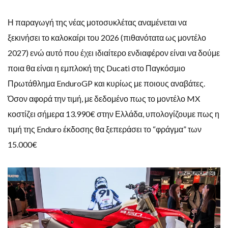
Η παραγωγή της νέας μοτοσυκλέτας αναμένεται να
ξεκινήσει το καλοκαίρι του 2026 (πιθανότατα ως μοντέλο
2027) ενώ αυτό που έχει ιδιαίτερο ενδιαφέρον είναι να δούμε
ποια θα είναι η εμπλοκή της Ducati στο Παγκόσμιο
Πρωτάθλημα EnduroGP και κυρίως με ποιους αναβάτες.
Όσον αφορά την τιμή, με δεδομένο πως το μοντέλο MX
κοστίζει σήμερα 13.990€ στην Ελλάδα, υπολογίζουμε πως η
τιμή της Enduro έκδοσης θα ξεπεράσει το “φράγμα” των
15.000€