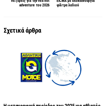
να ξέρεις για την νέα hot
EICMA με ολοκαίνουργια
adventure του 2026
φίλτρα λαδιού
Σχετικά άρθρα
Η μεταγραφική περίοδος του 2025 για αθλητές