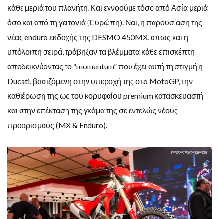
κάθε μεριά του πλανήτη. Και εννοούμε τόσο από Ασία μεριά
όσο και από τη γειτονιά (Ευρώπη). Ναι, η παρουσίαση της
νέας enduro εκδοχής της DESMO 450MX, όπως και η
υπόλοιπη σειρά, τράβηξαν τα βλέμματα κάθε επισκέπτη
αποδεικνύοντας το “momentum” που έχει αυτή τη στιγμή η
Ducati, βασιζόμενη στην υπεροχή της στo MotoGP, την
καθιέρωση της ως του κορυφαίου premium κατασκευαστή
και στην επέκταση της γκάμα της σε εντελώς νέους
προορισμούς (MX & Enduro).