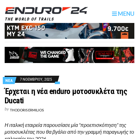
MENU
THE WORLD OF TRAILS
7 ΝΟΕΜΒΡΙΟΥ, 2025
ΝΕΑ
Έρχεται η νέα enduro μοτοσυκλέτα της
Ducati
by
THODORIS ERMILIOS
Η ιταλική εταιρεία παρουσίασε μία “προεπισκόπηση” της
μοτοσυκλέτας που θα βγάλει από την γραμμή παραγωγής το
καλοκαίρι του 2026.