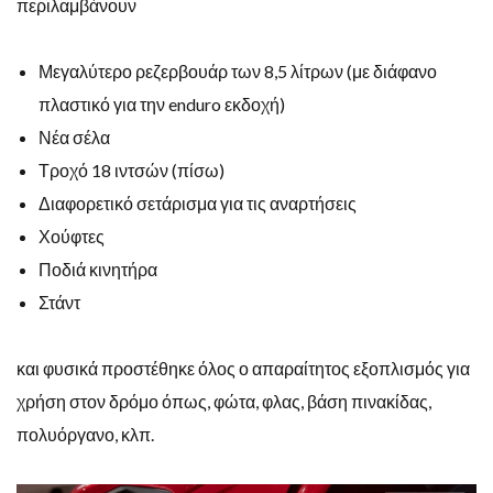
περιλαμβάνουν
Μεγαλύτερο ρεζερβουάρ των 8,5 λίτρων (με διάφανο
πλαστικό για την enduro εκδοχή)
Νέα σέλα
Τροχό 18 ιντσών (πίσω)
Διαφορετικό σετάρισμα για τις αναρτήσεις
Χούφτες
Ποδιά κινητήρα
Στάντ
και φυσικά προστέθηκε όλος ο απαραίτητος εξοπλισμός για
χρήση στον δρόμο όπως, φώτα, φλας, βάση πινακίδας,
πολυόργανο, κλπ.