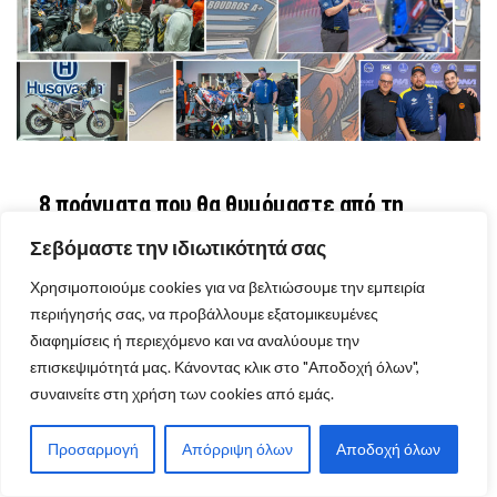
8 πράγματα που θα θυμόμαστε από τη
“Dakar βραδιά” με τον Βασίλη Μπούδρο
Σεβόμαστε την ιδιωτικότητά σας
Χρησιμοποιούμε cookies για να βελτιώσουμε την εμπειρία
περιήγησής σας, να προβάλλουμε εξατομικευμένες
διαφημίσεις ή περιεχόμενο και να αναλύουμε την
επισκεψιμότητά μας. Κάνοντας κλικ στο "Αποδοχή όλων",
VIEW MORE ARTICLES
ΕΚΔΗΛΩΣΕΙΣ
συναινείτε στη χρήση των cookies από εμάς.
Προσαρμογή
Απόρριψη όλων
Αποδοχή όλων