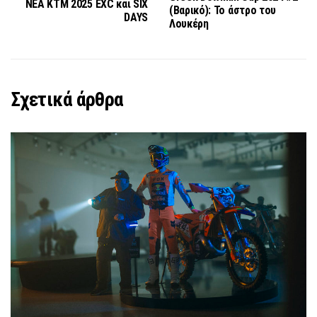
NEA KTM 2025 EXC και SIX
(Βαρικό): To άστρο του
DAYS
Λουκέρη
Σχετικά άρθρα