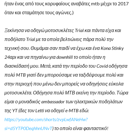
ήταν ένας από τους κορυφαίους αναβάτες mtb μέχρι το 2017
όταν και σταμάτησε τους αγώνες.)
Ξεκίνησα να οδηγώ μοτοσυκλέτες Trial και πάντα είχα και
ποδήλατο Trial με τα οποία βελτιώνεις πάρα πολύ την
τεχνική σου. Θυμάμαι σαν παιδί να έχω και ένα Kona Stinky
24αρι και να πηγαίνω για downhill το οποίο ήταν η
διασκέδασή μου. Μετά, κατά την περίοδο του Covid οδήγησα
πολύ MTB γιατί δεν μπορούσαμε να ταξιδέψουμε πολύ και
στην περιοχή που μένω δεν μπορείς να οδηγήσεις εύκολα
μοτοσυκλέτα. Οδήγησα πολύ ΜΤΒ εκείνη την περίοδο. Τώρα
είμαι ο μοναδικός ambassador των ηλεκτρικών ποδηλάτων
της YT (δες τον Letti να οδηγεί e-MTB εδώ:
https://youtube.com/shorts/zvpLwfANeHw?
si=d5YTP0DeqhhnUNvT
) το οποίο είναι φανταστικό!