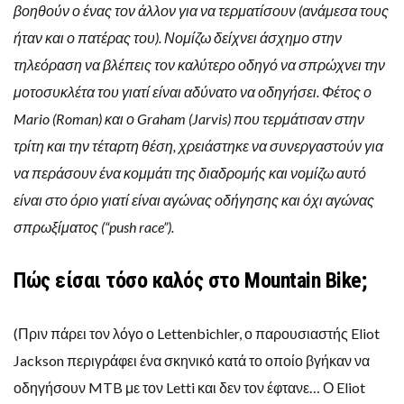
βοηθούν ο ένας τον άλλον για να τερματίσουν (ανάμεσα τους
ήταν και ο πατέρας του). Νομίζω δείχνει άσχημο στην
τηλεόραση να βλέπεις τον καλύτερο οδηγό να σπρώχνει την
μοτοσυκλέτα του γιατί είναι αδύνατο να οδηγήσει. Φέτος ο
Mario (Roman) και ο Graham (Jarvis) που τερμάτισαν στην
τρίτη και την τέταρτη θέση, χρειάστηκε να συνεργαστούν για
να περάσουν ένα κομμάτι της διαδρομής και νομίζω αυτό
είναι στο όριο γιατί είναι αγώνας οδήγησης και όχι αγώνας
σπρωξίματος (“push race”).
Πώς είσαι τόσο καλός στο Mountain Bike;
(Πριν πάρει τον λόγο ο Lettenbichler, ο παρουσιαστής Eliot
Jackson περιγράφει ένα σκηνικό κατά το οποίο βγήκαν να
οδηγήσουν MTB με τον Letti και δεν τον έφτανε… Ο Eliot