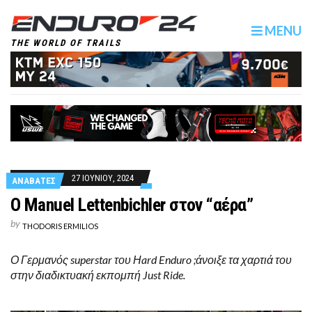
MENU
THE WORLD OF TRAILS
27 ΙΟΥΝΙΟΥ, 2024
ΑΝΑΒΑΤΕΣ
O Manuel Lettenbichler στον “αέρα”
by
THODORIS ERMILIOS
Ο Γερμανός superstar του Ηard Enduro ;άνοιξε τα χαρτιά του
στην διαδικτυακή εκπομπή Just Ride.