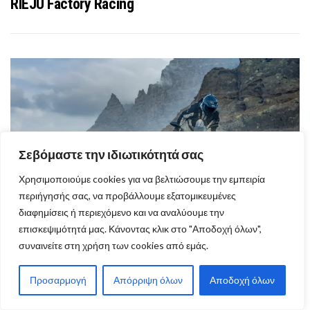
RIEJU Factory Racing
Σεβόμαστε την ιδιωτικότητά σας
Χρησιμοποιούμε cookies για να βελτιώσουμε την εμπειρία
περιήγησής σας, να προβάλλουμε εξατομικευμένες
διαφημίσεις ή περιεχόμενο και να αναλύουμε την
επισκεψιμότητά μας. Κάνοντας κλικ στο "Αποδοχή όλων",
Νέα Yamaha Ténéré 700 World Raid 2026 με
συναινείτε στη χρήση των cookies από εμάς.
πλήθος αναβαθμίσεων
Προσαρμογή
Απόρριψη όλων
Αποδοχή όλων