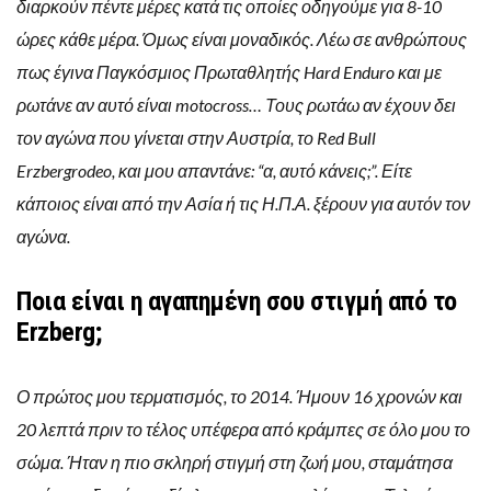
διαρκούν πέντε μέρες κατά τις οποίες οδηγούμε για 8-10
ώρες κάθε μέρα. Όμως είναι μοναδικός. Λέω σε ανθρώπους
πως έγινα Παγκόσμιος Πρωταθλητής Hard Enduro και με
ρωτάνε αν αυτό είναι motocross… Τους ρωτάω αν έχουν δει
τον αγώνα που γίνεται στην Αυστρία, το Red Bull
Erzbergrodeo, και μου απαντάνε: “α, αυτό κάνεις;”. Είτε
κάποιος είναι από την Ασία ή τις Η.Π.Α. ξέρουν για αυτόν τον
αγώνα.
Ποια είναι η αγαπημένη σου στιγμή από το
Erzberg;
Ο πρώτος μου τερματισμός, το 2014. Ήμουν 16 χρονών και
20 λεπτά πριν το τέλος υπέφερα από κράμπες σε όλο μου το
σώμα. Ήταν η πιο σκληρή στιγμή στη ζωή μου, σταμάτησα