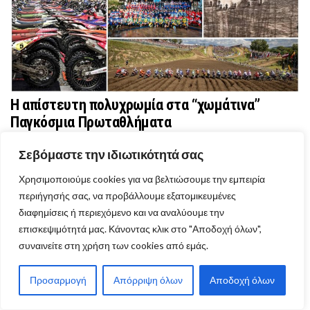
Η απίστευτη πολυχρωμία στα “χωμάτινα”
Παγκόσμια Πρωταθλήματα
Σεβόμαστε την ιδιωτικότητά σας
Χρησιμοποιούμε cookies για να βελτιώσουμε την εμπειρία
VIEW MORE ARTICLES
περιήγησής σας, να προβάλλουμε εξατομικευμένες
ΔΙΑΦΟΡΑ
διαφημίσεις ή περιεχόμενο και να αναλύουμε την
επισκεψιμότητά μας. Κάνοντας κλικ στο "Αποδοχή όλων",
συναινείτε στη χρήση των cookies από εμάς.
Προσαρμογή
Απόρριψη όλων
Αποδοχή όλων