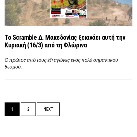
Το Scramble Δ. Μακεδονίας ξεκινάει αυτή την
Κυριακή (16/3) από τη Φλώρινα
Ο πρώτος από τους έξι αγώνες ενός πολύ σημαντικού
θεσμού.
Posts
1
2
NEXT
navigation