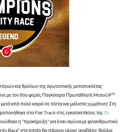
τέρων και θρύλων της αγωνιστικής μοτοσυκλέτας
 έγινε με τον δύο φορές Παγκόσμιο Πρωταθλητή MotoGP™
 μετά από πολύ καιρό σε πίστα και μάλιστα χωμάτινη! Στη
ροπονήθηκε στο Flat Track στις εγκαταστάσεις της
Di
οινώθηκε η “προκήρυξη” για έναν αγώνα με φιλανθρωπικό
rity Race” στο οποίο θα πάρουν μέρος αναβάτες θρύλοι