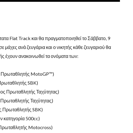
τατα Flat Track και θα πραγματοποιηθεί το Σάββατο, 9
ε μάχες ανά ζευγάρια και ο νικητής κάθε ζευγαριού θα
ής έχουν ανακοινωθεί τα ονόματα των:
ος Πρωταθλητής MotoGP™)
 Πρωταθλητής SBK)
μιος Πρωταθλητής Ταχύτητας)
 Πρωταθλητής Ταχύτητας)
ος Πρωταθλητής SBK)
ν κατηγορία 500cc)
ς Πρωταθλητής Motocross)