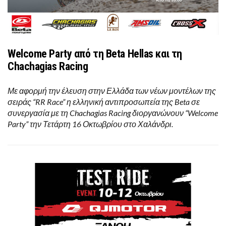
Welcome Party από τη Beta Hellas και τη
Chachagias Racing
Με αφορμή την έλευση στην Ελλάδα των νέων μοντέλων της
σειράς “RR Race” η ελληνική αντιπροσωπεία της Beta σε
συνεργασία με τη Chachagias Racing διοργανώνουν “Welcome
Party” την Τετάρτη 16 Οκτωβρίου στο Χαλάνδρι.