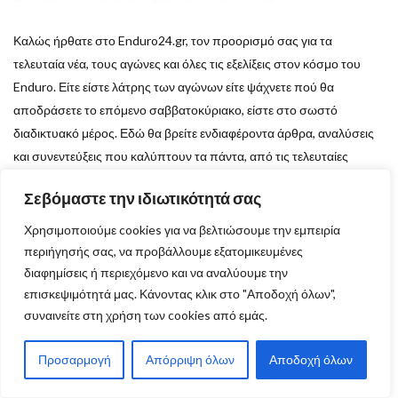
Καλώς ήρθατε στο Enduro24.gr, τον προορισμό σας για τα
τελευταία νέα, τους αγώνες και όλες τις εξελίξεις στον κόσμο του
Enduro. Είτε είστε λάτρης των αγώνων είτε ψάχνετε πού θα
αποδράσετε το επόμενο σαββατοκύριακο, είστε στο σωστό
διαδικτυακό μέρος. Εδώ θα βρείτε ενδιαφέροντα άρθρα, αναλύσεις
και συνεντεύξεις που καλύπτουν τα πάντα, από τις τελευταίες
τάσεις στον χώρο του Enduro μέχρι αποκλειστικά ρεπορτάζ από
Σεβόμαστε την ιδιωτικότητά σας
τους σημαντικότερους αγώνες. Ενημερωθείτε, εμπνευστείτε και
μοιραστείτε το πάθος σας για το Enduro μαζί μας!
Χρησιμοποιούμε cookies για να βελτιώσουμε την εμπειρία
περιήγησής σας, να προβάλλουμε εξατομικευμένες
διαφημίσεις ή περιεχόμενο και να αναλύουμε την
Αρ. ΓΕΜΗ: 130110903000
επισκεψιμότητά μας. Κάνοντας κλικ στο "Αποδοχή όλων",
συναινείτε στη χρήση των cookies από εμάς.
Δες ακόμα:
Προσαρμογή
Απόρριψη όλων
Αποδοχή όλων