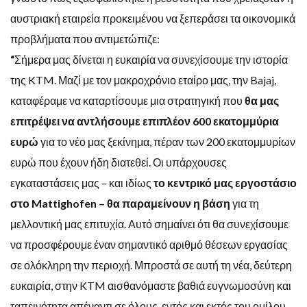
αυστριακή εταιρεία προκειμένου να ξεπεράσει τα οικονομικά
προβλήματα που αντιμετώπιζε:
“
Σήμερα μας δίνεται η ευκαιρία να συνεχίσουμε την ιστορία
της KTM. Μαζί με τον μακροχρόνιο εταίρο μας, την Bajaj,
καταφέραμε να καταρτίσουμε μια στρατηγική που
θα μας
επιτρέψει να αντλήσουμε επιπλέον 600 εκατομμύρια
ευρώ
για το νέο μας ξεκίνημα, πέραν των 200 εκατομμυρίων
ευρώ που έχουν ήδη διατεθεί. Οι υπάρχουσες
εγκαταστάσεις μας – και ιδίως
το κεντρικό μας εργοστάσιο
στο Mattighofen – θα παραμείνουν η βάση
για τη
μελλοντική μας επιτυχία. Αυτό σημαίνει ότι θα συνεχίσουμε
να προσφέρουμε έναν σημαντικό αριθμό θέσεων εργασίας
σε ολόκληρη την περιοχή. Μπροστά σε αυτή τη νέα, δεύτερη
ευκαιρία, στην KTM αισθανόμαστε βαθιά ευγνωμοσύνη και
ταπεινότητα απέναντι σε όλους, εντός και εκτός του ομίλου