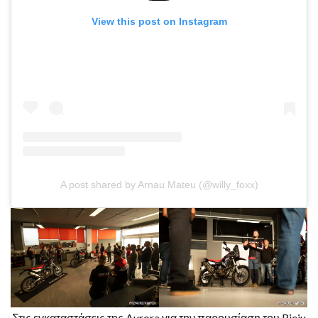
View this post on Instagram
A post shared by Arnau Mateu (@willy_foxx)
Στις εγκαταστάσεις της Aurora για την παρουσίαση του Rieju