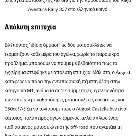
Aventura Rally 307 στο ελληνικό κοινό.
Απόλυτη επιτυχία
Βλέποντας “ιδίοις όμμασι” τις δύο μοτοσυκλέτες να
τερματίζουν κάθε μέρα του αγώνα, χωρίς το παραμικρό
πρόβλημα, μπορούμε να πούμε με βεβαιότητα πως το
εγχείρημα στέφθηκε με απόλυτη επιτυχία. Μάλιστα, ο Αugust
κατάφερε να πάρει την εντυπωσιακή πέμπτη θέση στην
κατηγορία Μ1, ανάμεσα σε 27 συμμετοχές, η πλειονότητα
των οποίων με καθαρόαιμες μοτοσυκλέτες enduro ως και
350cc! Αξίζει να τονίσουμε πως ο Αugust Castella δεν είναι
κάποιος πολύπειρος αγωνιζόμενος, αλλά απλώς ένας
παθιασμένος μοτοσυκλετιστής off-road που αγαπάει τη
δουλειά του και το δείχνει με κάθε ευκαιρία.