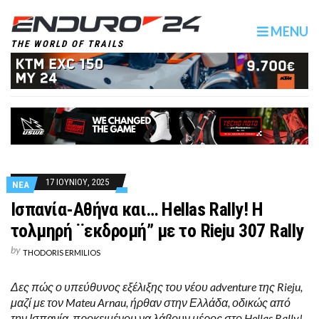
MENU
THE WORLD OF TRAILS
17 ΙΟΥΝΙΟΥ, 2025
ΝΕΑ
Ισπανία-Αθήνα και… Hellas Rally! Η
τολμηρή ¨εκδρομή” με το Rieju 307 Rally
by
THODORIS ERMILIOS
Δες πώς ο υπεύθυνος εξέλιξης του νέου adventure της Rieju,
μαζί με τον Mateu Arnau, ήρθαν στην Ελλάδα, οδικώς από
την Ισπανία, προκειμένου να λάβουν μέρος στο Hellas Rally!