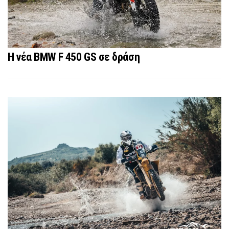
Η νέα BMW F 450 GS σε δράση