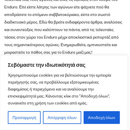
Enduro. Είτε είστε λάτρης των αγώνων είτε ψάχνετε πού θα
αποδράσετε το επόμενο σαββατοκύριακο, είστε στο σωστό
διαδικτυακό μέρος. Εδώ θα βρείτε ενδιαφέροντα άρθρα, αναλύσεις
και συνεντεύξεις που καλύπτουν τα πάντα, από τις τελευταίες
τάσεις στον χώρο του Enduro μέχρι αποκλειστικά ρεπορτάζ από
τους σημαντικότερους αγώνες. Ενημερωθείτε, εμπνευστείτε και
μοιραστείτε το πάθος σας για το Enduro μαζί μας!
Σεβόμαστε την ιδιωτικότητά σας
Αρ. ΓΕΜΗ: 130110903000
Χρησιμοποιούμε cookies για να βελτιώσουμε την εμπειρία
περιήγησής σας, να προβάλλουμε εξατομικευμένες
διαφημίσεις ή περιεχόμενο και να αναλύουμε την
Δες ακόμα:
επισκεψιμότητά μας. Κάνοντας κλικ στο "Αποδοχή όλων",
συναινείτε στη χρήση των cookies από εμάς.
Τα κορυφαία άρθρα
Προσαρμογή
Απόρριψη όλων
Αποδοχή όλων
Κατηγορίες