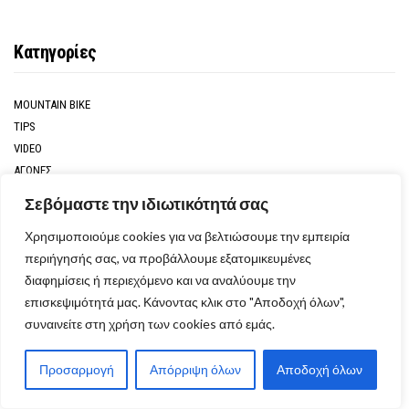
Κατηγορίες
MOUNTAIN BIKE
TIPS
VIDEO
ΑΓΩΝΕΣ
ΑΝΑΒΑΤΕΣ
Σεβόμαστε την ιδιωτικότητά σας
ΑΠΟΨΕΙΣ
Χρησιμοποιούμε cookies για να βελτιώσουμε την εμπειρία
ΑΦΙΕΡΩΜΑΤΑ
περιήγησής σας, να προβάλλουμε εξατομικευμένες
ΔΕΛΤΙΑ ΤΥΠΟΥ
διαφημίσεις ή περιεχόμενο και να αναλύουμε την
ΔΙΑΦΟΡΑ
επισκεψιμότητά μας. Κάνοντας κλικ στο "Αποδοχή όλων",
ΔΙΑΦΟΡΑ ΝΕΑ
συναινείτε στη χρήση των cookies από εμάς.
ΔΟΚΙΜΕΣ
ΕΚΔΗΛΩΣΕΙΣ
ΕΚΔΡΟΜΕΣ
Προσαρμογή
Απόρριψη όλων
Αποδοχή όλων
ΜΟΤΟΣΥΚΛΕΤΕΣ