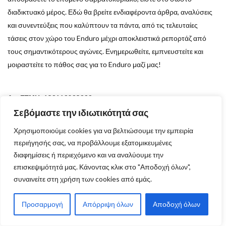
διαδικτυακό μέρος. Εδώ θα βρείτε ενδιαφέροντα άρθρα, αναλύσεις
και συνεντεύξεις που καλύπτουν τα πάντα, από τις τελευταίες
τάσεις στον χώρο του Enduro μέχρι αποκλειστικά ρεπορτάζ από
τους σημαντικότερους αγώνες. Ενημερωθείτε, εμπνευστείτε και
μοιραστείτε το πάθος σας για το Enduro μαζί μας!
Αρ. ΓΕΜΗ: 130110903000
Σεβόμαστε την ιδιωτικότητά σας
Δες ακόμα:
Χρησιμοποιούμε cookies για να βελτιώσουμε την εμπειρία
περιήγησής σας, να προβάλλουμε εξατομικευμένες
διαφημίσεις ή περιεχόμενο και να αναλύουμε την
Τα κορυφαία άρθρα
επισκεψιμότητά μας. Κάνοντας κλικ στο "Αποδοχή όλων",
συναινείτε στη χρήση των cookies από εμάς.
Κατηγορίες
Προσαρμογή
Απόρριψη όλων
Αποδοχή όλων